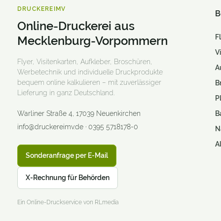
Flaschen
DRUCKEREIMV
B
Online-Druckerei aus
Flaschenanhänger
F
Mecklenburg-Vorpommern
Flyer und Handzettel
V
Flyer, Visitenkarten, Aufkleber, Broschüren,
A
Fotogeschenke
Werbetechnik und individuelle Druckprodukte
bequem online kalkulieren – mit zuverlässiger
B
Fotoleinwand / Keilrahmen
Lieferung in ganz Deutschland.
P
Fototeppiche
Warliner Straße 4
,
17039
Neuenkirchen
B
info@druckereimv.de
·
0395 5718178-0
Fußmatten
N
A
Gastroartikel
Sonderanfrage per E-Mail
Getränkekarten
X-Rechnung für Behörden
Giveaways
Ein Online-Druckservice von RLmedia
Gläser