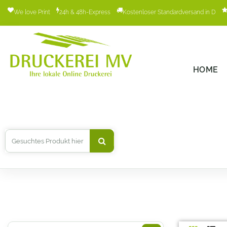
We love Print
24h & 48h-Express
Kostenloser Standardversand in D
HOME