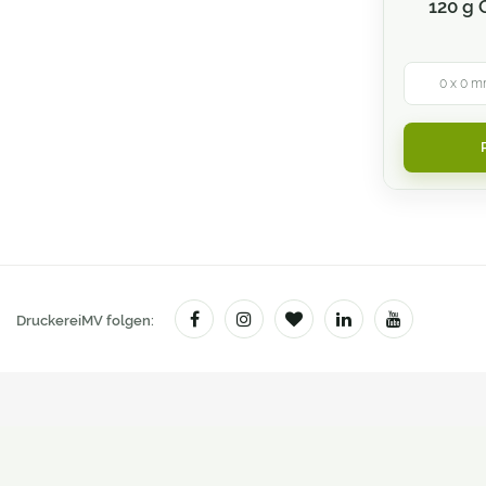
120 g 
Duftlack Veredelung
Durchschreibesätze
0 x 0 m
Einladungskarten
Einlassbänder
Eintrittskarten
Etiketten & Sticker
Eventbedarf
DruckereiMV folgen:
Fahnen & Hissflaggen
Faltblätter und Folder
Figurenaufsteller
Fine Art Print