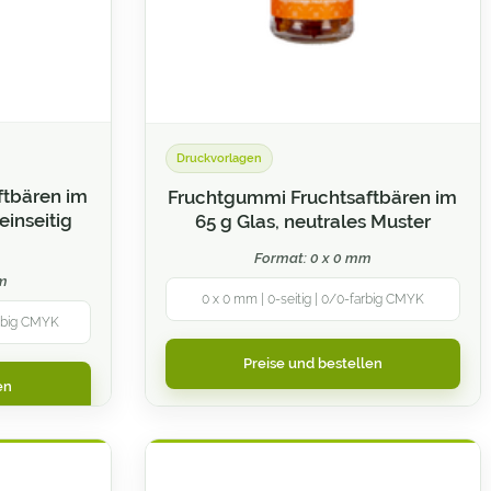
Druckvorlagen
ftbären im
Fruchtgummi Fruchtsaftbären im
einseitig
65 g Glas, neutrales Muster
Format: 0 x 0 mm
mm
0 x 0 mm | 0-seitig | 0/0-farbig CMYK
arbig CMYK
Preise und bestellen
en