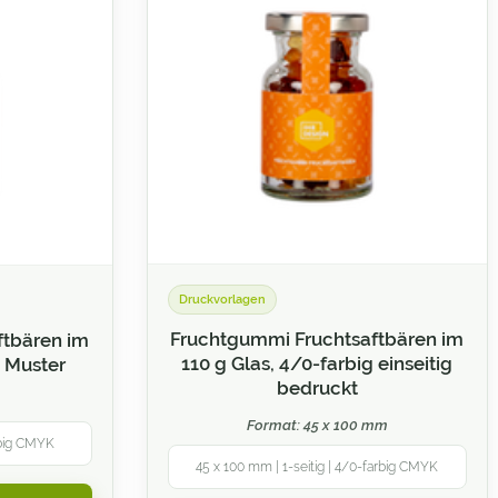
Druckvorlagen
Fruchtgummi Fruchtsaftbären im
ftbären im
110 g Glas, 4/0-farbig einseitig
s Muster
bedruckt
m
Format: 45 x 100 mm
rbig CMYK
45 x 100 mm | 1-seitig | 4/0-farbig CMYK