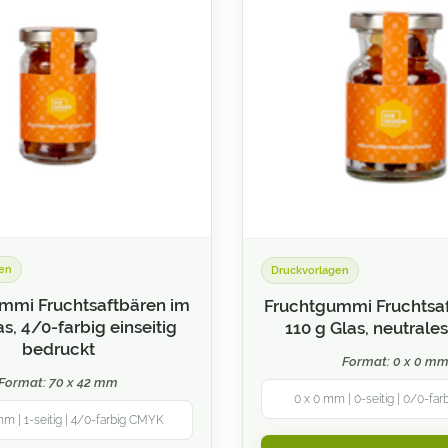
en
Druckvorlagen
mmi Fruchtsaftbären im
Fruchtgummi Fruchtsa
as, 4/0-farbig einseitig
110 g Glas, neutrale
bedruckt
Format: 0 x 0 m
Format: 70 x 42 mm
0 x 0 mm | 0-seitig | 0/0-fa
mm | 1-seitig | 4/0-farbig CMYK