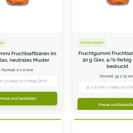
Druckvorlagen
en
Fruchtgummi Fruchtsa
mmi Fruchtsaftbären im
30 g Glas, 4/0-farbig 
las, neutrales Muster
bedruckt
Format: 0 x 0 mm
Format: 35 x 75 
m | 0-seitig | 0/0-farbig CMYK
35 x 75 mm | 1-seitig | 4/0-f
Preise und bestellen
Preise und bestell