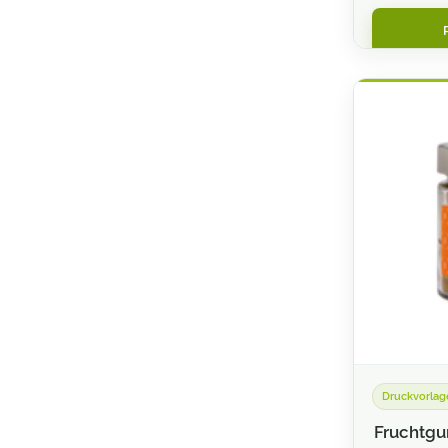
Bleistifte
Blöcke
Briefpapier / Briefbogen
Briefumschläge
Broschüren / Kataloge
Buttons
Bücher (Hard- und Softcover)
CAD / Bauzeichnungen
Caps
Couponbögen
Druckvorlag
Fruchtgu
Digitaldruck- Klebefolien