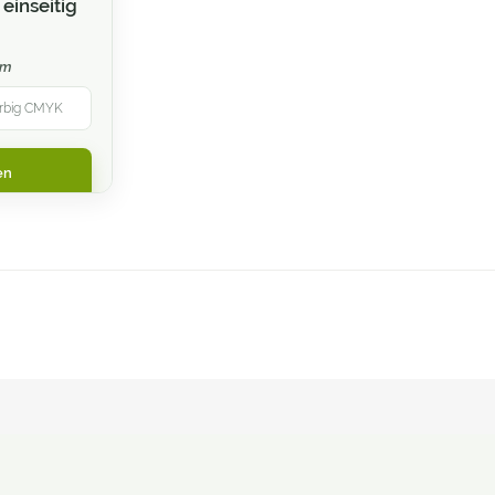
 einseitig
mm
farbig CMYK
en