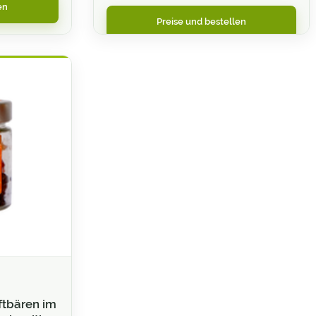
en
Preise und bestellen
ftbären im