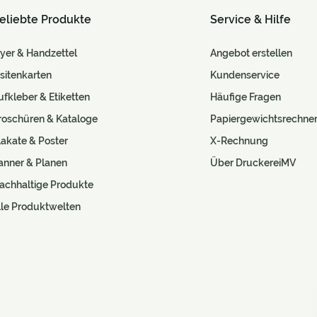
eliebte Produkte
Service & Hilfe
lyer & Handzettel
Angebot erstellen
isitenkarten
Kundenservice
ufkleber & Etiketten
Häufige Fragen
roschüren & Kataloge
Papiergewichtsrechne
lakate & Poster
X-Rechnung
anner & Planen
Über DruckereiMV
achhaltige Produkte
lle Produktwelten