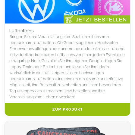
Luftballons
Bringen Sie Ihre Veranstaltung zum Strahlen mit unseren
bedruckbaren Luftballons! Ob Geburtstagsfeiern, Hochzeiten,
Firmenveranstaltungen oder andere besondere Anlässe - unsere
individuell bedruckbaren Luftballons verleihen jedem Event eine
einzigartige Note. Gestalten Sie Ihre eigenen Designs, fügen Sie
Logos, Texte oder Bilder hinzu und lassen Sie Ihre Ideen
wortwörtlich in die Luft steigen. Unsere hochwertigen
bedruckbaren Luftballons sind eine unterhaltsame und effektive
Möglichkeit, Ihre Botschaft zu verbreiten und Ihren besonderen
Tag unvergesslich zu machen. Jetzt bestellen und Ihre
Veranstaltung zum Leben erwecken!
ZUM PRODUKT