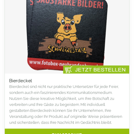
Bierdeckel
Bierdeckel sind nicht nur praktische Untersetzer für jede Feier,
sondern auch ein faszinierendes Kommunikationsmedium.
Nutzen Sie diese kreative Möglichkeit, um Ihre Botschaft zu
verbreiten und Ihre Gäste zu begeistern. Mit individuell
gestalteten Bierdeckeln können Sie Ihr Unternehmen, Ihre
Veranstaltung oder Ihr Produkt auf originelle Weise präsentieren
und sicherstellen, dass Ihre Nachricht im Gedächtnis bleibt.