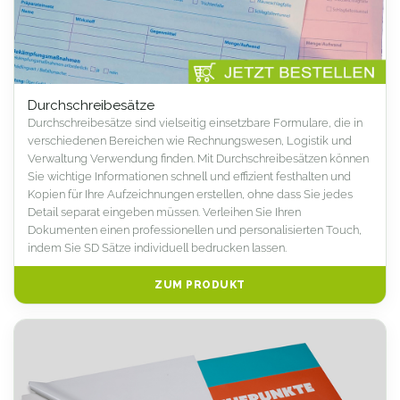
Durchschreibesätze
Durchschreibesätze sind vielseitig einsetzbare Formulare, die in
verschiedenen Bereichen wie Rechnungswesen, Logistik und
Verwaltung Verwendung finden. Mit Durchschreibesätzen können
Sie wichtige Informationen schnell und effizient festhalten und
Kopien für Ihre Aufzeichnungen erstellen, ohne dass Sie jedes
Detail separat eingeben müssen. Verleihen Sie Ihren
Dokumenten einen professionellen und personalisierten Touch,
indem Sie SD Sätze individuell bedrucken lassen.
ZUM PRODUKT