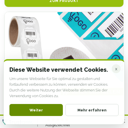
ZUM PRODUKT
Diese Website verwendet Cookies.
x
Um unsere Webseite für Sie optimal zu gestalten und
fortlaufend verbessern zu können, verwenden wir Cookies.
Durch die weitere Nutzung der Webseite stimmen Sie der
Verwendung von Cookies zu.
Rollenetiketten
Entdecken Sie die unkomplizierte Welt des
Weiter
Mehr erfahren
Rollenetikettendrucks! Mit unserer breiten Auswahl an
hochwertigen Rollenetiketten wird die Produktkennzeichnung,
✕
Verpackung oder der Versand zu einer Leichtigkeit. Wählen Sie