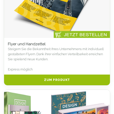
Flyer und Handzettel
Steigern Sie die Bekanntheit Ihres Unternehmens mit individuell
gestalteten Flyern. Dank ihrer einfachen Verteilbarkeit erreichen
Sie spielend neue Kunden.
Express möglich
ZUM PRODUKT