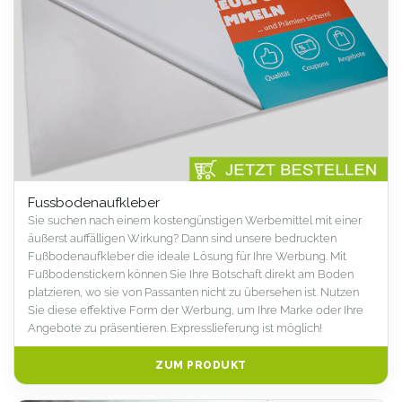
Fussbodenaufkleber
Sie suchen nach einem kostengünstigen Werbemittel mit einer
äußerst auffälligen Wirkung? Dann sind unsere bedruckten
Fußbodenaufkleber die ideale Lösung für Ihre Werbung. Mit
Fußbodenstickern können Sie Ihre Botschaft direkt am Boden
platzieren, wo sie von Passanten nicht zu übersehen ist. Nutzen
Sie diese effektive Form der Werbung, um Ihre Marke oder Ihre
Angebote zu präsentieren. Expresslieferung ist möglich!
ZUM PRODUKT