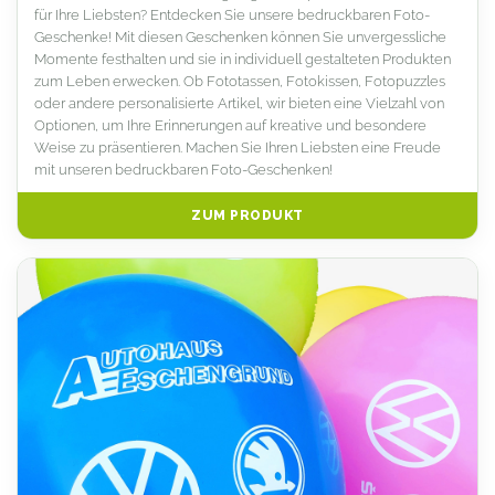
für Ihre Liebsten? Entdecken Sie unsere bedruckbaren Foto-
Geschenke! Mit diesen Geschenken können Sie unvergessliche
Momente festhalten und sie in individuell gestalteten Produkten
zum Leben erwecken. Ob Fototassen, Fotokissen, Fotopuzzles
oder andere personalisierte Artikel, wir bieten eine Vielzahl von
Optionen, um Ihre Erinnerungen auf kreative und besondere
Weise zu präsentieren. Machen Sie Ihren Liebsten eine Freude
mit unseren bedruckbaren Foto-Geschenken!
ZUM PRODUKT