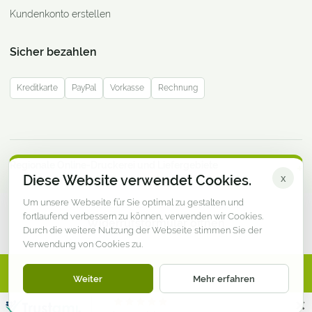
Kundenkonto erstellen
Sicher bezahlen
Kreditkarte
PayPal
Vorkasse
Rechnung
Regionale Online-Druckerei und Liefergebiete
Diese Website verwendet Cookies.
x
Um unsere Webseite für Sie optimal zu gestalten und
fortlaufend verbessern zu können, verwenden wir Cookies.
Widerrufsformular öffnen
Durch die weitere Nutzung der Webseite stimmen Sie der
Verwendung von Cookies zu.
© DruckereiMV.de · Online-Druckerei aus Mecklenburg-
Weiter
Mehr erfahren
Vorpommern
Impressum
Datenschutz
AGB
Widerruf
✕