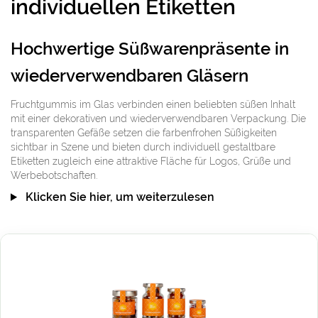
individuellen Etiketten
Hochwertige Süßwarenpräsente in
wiederverwendbaren Gläsern
Fruchtgummis im Glas verbinden einen beliebten süßen Inhalt
mit einer dekorativen und wiederverwendbaren Verpackung. Die
transparenten Gefäße setzen die farbenfrohen Süßigkeiten
sichtbar in Szene und bieten durch individuell gestaltbare
Etiketten zugleich eine attraktive Fläche für Logos, Grüße und
Werbebotschaften.
Klicken Sie hier, um weiterzulesen