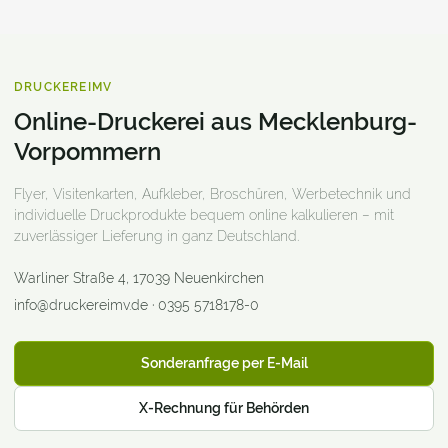
DRUCKEREIMV
Online-Druckerei aus Mecklenburg-
Vorpommern
Flyer, Visitenkarten, Aufkleber, Broschüren, Werbetechnik und
individuelle Druckprodukte bequem online kalkulieren – mit
zuverlässiger Lieferung in ganz Deutschland.
Warliner Straße 4
,
17039
Neuenkirchen
info@druckereimv.de
·
0395 5718178-0
Sonderanfrage per E-Mail
X-Rechnung für Behörden