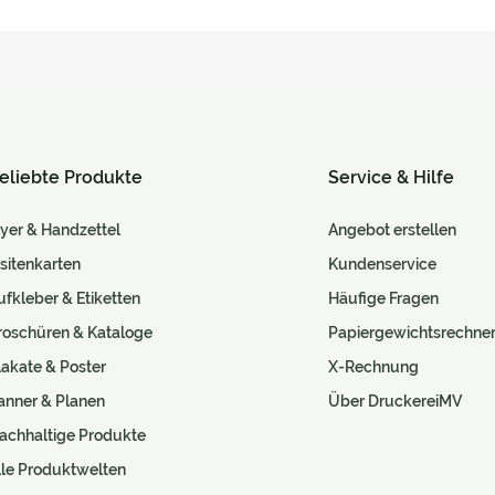
eliebte Produkte
Service & Hilfe
lyer & Handzettel
Angebot erstellen
isitenkarten
Kundenservice
ufkleber & Etiketten
Häufige Fragen
roschüren & Kataloge
Papiergewichtsrechne
lakate & Poster
X-Rechnung
anner & Planen
Über DruckereiMV
achhaltige Produkte
lle Produktwelten