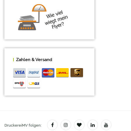
Kleidung Hotel und Gastonomie
Bekleidung nach Marke
Foto-Textilien
Patches Aufnäher
Transfers für Textil
T-Shirts
Zahlen & Versand
Mützen & Hüte
Handtücher bestickt & bedruckt
Warnschutzponchos
Warnwesten
Schuhe
Sonnenhüte & Partyhüte
Fleecedecken
DruckereiMV folgen:
Schürzen