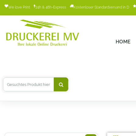
We love Print
24h & 48h-Express
Kostenloser Standardversand in D
HOME