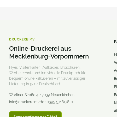
Hotelslipper
Sandalen und Schlappen
Haushalt & Dekoration
DRUCKEREIMV
Online Designer
B
Online-Druckerei aus
Neue Produkte
F
Mecklenburg-Vorpommern
Printklassiker
V
Flyer, Visitenkarten, Aufkleber, Broschüren,
A
Themenwelten
Werbetechnik und individuelle Druckprodukte
bequem online kalkulieren – mit zuverlässiger
B
Adventskalender
Lieferung in ganz Deutschland.
P
Aufkleber & Etiketten
Warliner Straße 4
,
17039
Neuenkirchen
B
info@druckereimv.de
·
0395 5718178-0
N
Banner / Planen
A
Beachflags