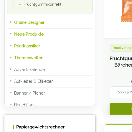
Fruchtgummikonfekt
Online Designer
Neue Produkte
Printklassiker
Druckvorlag
Themenwelten
Fruchtgu
Bärchen
Adventskalender
Aufkleber & Etiketten
60 x 85 
Banner / Planen
Beachflags
Bekleidung und Textilien
Papiergewichtsrechner
Beutel und Taschen