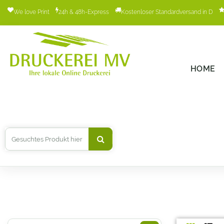
We love Print
24h & 48h-Express
Kostenloser Standardversand in D
HOME