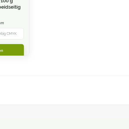
 100 g
eidseitig
 mm
farbig CMYK
en