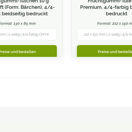
tgummi-Tütchen 10 g
Fruchtgummi-Tüte
ft (Form: Bärchen), 4/4-
Premium, 4/4-farbig b
g beidseitig bedruckt
bedruckt
Format: 130 x 85 mm
Format: 212 x 150
mm | 2-seitig | 4/4-farbig CMYK
212 x 150 mm | 2-seitig | 4/4-
Preise und bestellen
Preise und bestell