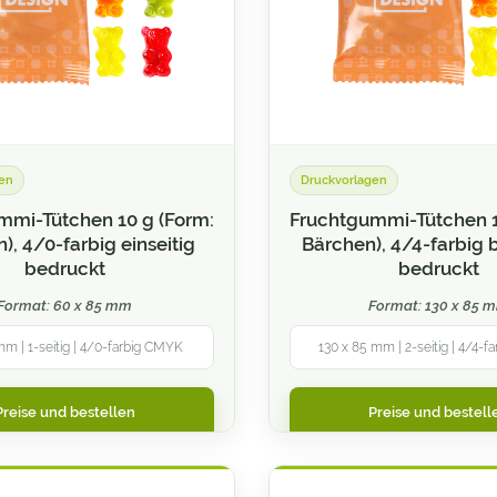
en
Druckvorlagen
mmi-Tütchen 10 g (Form:
Fruchtgummi-Tütchen 1
), 4/0-farbig einseitig
Bärchen), 4/4-farbig b
bedruckt
bedruckt
Format: 60 x 85 mm
Format: 130 x 85 
mm | 1-seitig | 4/0-farbig CMYK
130 x 85 mm | 2-seitig | 4/4-
Preise und bestellen
Preise und bestell