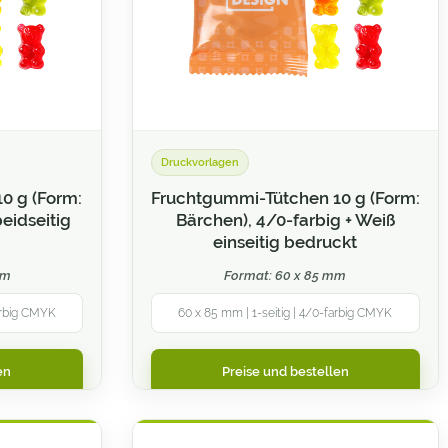
Druckvorlagen
0 g (Form:
Fruchtgummi-Tütchen 10 g (Form:
eidseitig
Bärchen), 4/0-farbig + Weiß
einseitig bedruckt
mm
Format: 60 x 85 mm
farbig CMYK
60 x 85 mm | 1-seitig | 4/0-farbig CMYK
en
Preise und bestellen