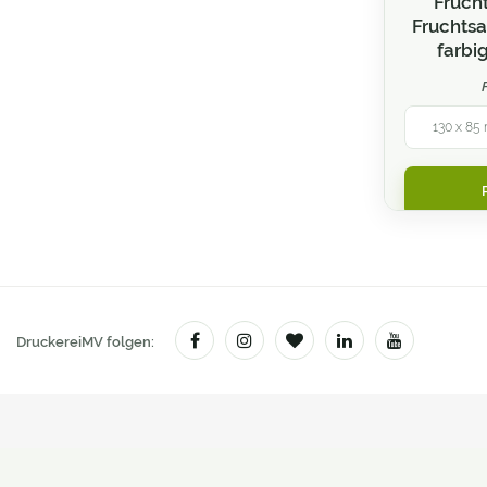
Fruch
Figurenaufsteller
Fruchtsa
farbi
Fine Art Print
Flaschen
130 x 85 
Flaschenanhänger
Flyer und Handzettel
Fotogeschenke
Fotoleinwand / Keilrahmen
Fototeppiche
DruckereiMV folgen:
Fußmatten
Gastroartikel
Getränkekarten