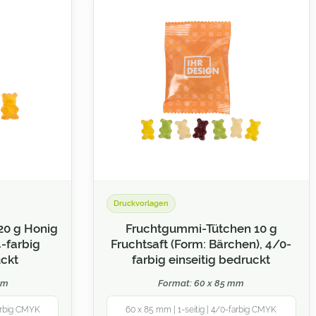
Druckvorlagen
20 g Honig
Fruchtgummi-Tütchen 10 g
4-farbig
Fruchtsaft (Form: Bärchen), 4/0-
uckt
farbig einseitig bedruckt
mm
Format: 60 x 85 mm
farbig CMYK
60 x 85 mm | 1-seitig | 4/0-farbig CMYK