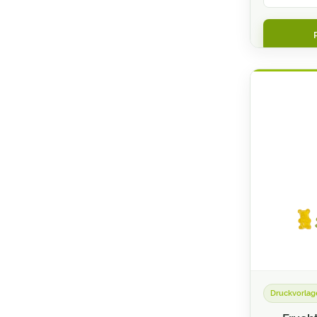
Couponbögen
Digitaldruck- Klebefolien
Duftlack Veredelung
Durchschreibesätze
Einladungskarten
Einlassbänder
Eintrittskarten
Etiketten & Sticker
Eventbedarf
Fahnen & Hissflaggen
Druckvorlag
Faltblätter und Folder