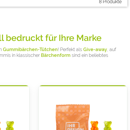
8 Produkte
 bedruckt für Ihre Marke
en
Gummibärchen-Tütchen
! Perfekt als
Give-away
, auf
mmis in klassischer
Bärchenform
sind ein beliebtes