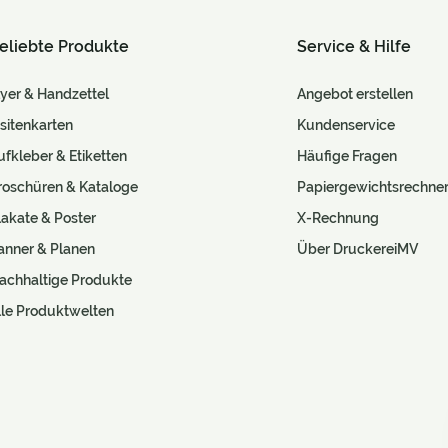
eliebte Produkte
Service & Hilfe
lyer & Handzettel
Angebot erstellen
isitenkarten
Kundenservice
ufkleber & Etiketten
Häufige Fragen
roschüren & Kataloge
Papiergewichtsrechne
lakate & Poster
X-Rechnung
anner & Planen
Über DruckereiMV
achhaltige Produkte
lle Produktwelten