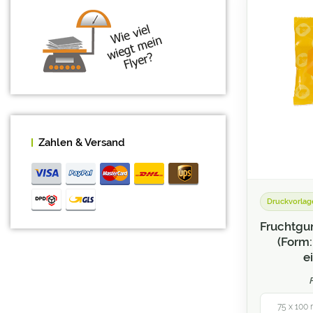
Bierdeckel
Bierkrüge
Bleistifte
Blöcke
Briefpapier / Briefbogen
Zahlen & Versand
Briefumschläge
Broschüren / Kataloge
Druckvorlag
Buttons
Fruchtgu
(Form:
Bücher (Hard- und Softcover)
e
CAD / Bauzeichnungen
Caps
75 x 100 