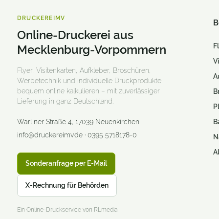
Giveaways
DRUCKEREIMV
Gläser
B
Online-Druckerei aus
Graspapier Produkte
F
Mecklenburg-Vorpommern
Haftnotizen & Klebezettel
V
Flyer, Visitenkarten, Aufkleber, Broschüren,
A
Handtücher bestickt & bedruckt
Werbetechnik und individuelle Druckprodukte
bequem online kalkulieren – mit zuverlässiger
B
Handyhüllen
Lieferung in ganz Deutschland.
P
Hissfahnen
Warliner Straße 4
,
17039
Neuenkirchen
B
info@druckereimv.de
·
0395 5718178-0
N
Hussen / Überzüge
A
Kalender
Sonderanfrage per E-Mail
Kennzeichenhalter
X-Rechnung für Behörden
Klebefolien
Ein Online-Druckservice von RLmedia
Kugelschreiber & Stifte