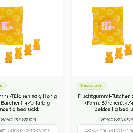
en
Druckvorlagen
mmi-Tütchen 20 g Honig
Fruchtgummi-Tütchen 
 Bärchen), 4/0-farbig
(Form: Bärchen), 4/
inseitig bedruckt
beidseitig bedr
Format: 75 x 100 mm
Format: 160 x 85 
mm | 1-seitig | 4/0-farbig CMYK
160 x 85 mm | 2-seitig | 4/4-