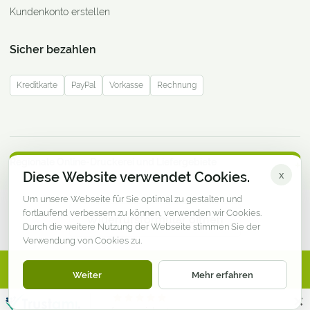
Kundenkonto erstellen
Sicher bezahlen
Kreditkarte
PayPal
Vorkasse
Rechnung
Regionale Online-Druckerei und Liefergebiete
Diese Website verwendet Cookies.
x
Um unsere Webseite für Sie optimal zu gestalten und
fortlaufend verbessern zu können, verwenden wir Cookies.
Widerrufsformular öffnen
Durch die weitere Nutzung der Webseite stimmen Sie der
Verwendung von Cookies zu.
© DruckereiMV.de · Online-Druckerei aus Mecklenburg-
Weiter
Mehr erfahren
Vorpommern
Impressum
Datenschutz
AGB
Widerruf
✕