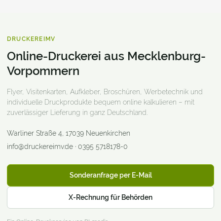
DRUCKEREIMV
Online-Druckerei aus Mecklenburg-
Vorpommern
Flyer, Visitenkarten, Aufkleber, Broschüren, Werbetechnik und
individuelle Druckprodukte bequem online kalkulieren – mit
zuverlässiger Lieferung in ganz Deutschland.
Warliner Straße 4
,
17039
Neuenkirchen
info@druckereimv.de
·
0395 5718178-0
Sonderanfrage per E-Mail
X-Rechnung für Behörden