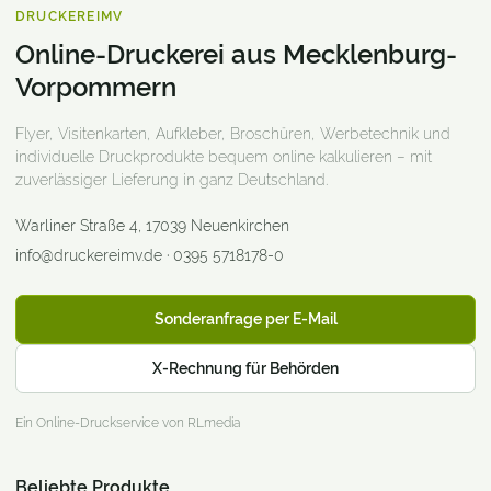
DRUCKEREIMV
Online-Druckerei aus Mecklenburg-
Vorpommern
Flyer, Visitenkarten, Aufkleber, Broschüren, Werbetechnik und
individuelle Druckprodukte bequem online kalkulieren – mit
zuverlässiger Lieferung in ganz Deutschland.
Warliner Straße 4
,
17039
Neuenkirchen
info@druckereimv.de
·
0395 5718178-0
Sonderanfrage per E-Mail
X-Rechnung für Behörden
Ein Online-Druckservice von RLmedia
Beliebte Produkte