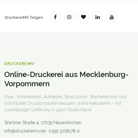
DruckereiMV folgen:
DRUCKEREIMV
Online-Druckerei aus Mecklenburg-
Vorpommern
Flyer, Visitenkarten, Aufkleber, Broschüren, Werbetechnik und
individuelle Druckprodukte bequem online kalkulieren – mit
zuverlässiger Lieferung in ganz Deutschland.
Warliner Straße 4
,
17039
Neuenkirchen
info@druckereimv.de
·
0395 5718178-0