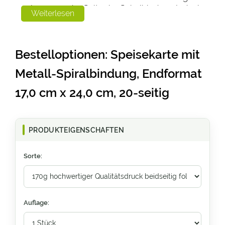
anlegen, an der Seite der Spiralbindung jedoch
Weiterlesen
mind. 18 mm
Diese Auflage wird im hochwertigen
Bestelloptionen: Speisekarte mit
Digitaldruck produziert.
Metall-Spiralbindung, Endformat
17,0 cm x 24,0 cm, 20-seitig
PRODUKTEIGENSCHAFTEN
Sorte:
Auflage: