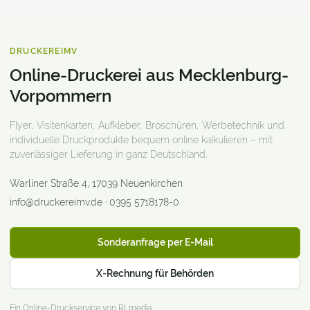
DRUCKEREIMV
Online-Druckerei aus Mecklenburg-
Vorpommern
Flyer, Visitenkarten, Aufkleber, Broschüren, Werbetechnik und
individuelle Druckprodukte bequem online kalkulieren – mit
zuverlässiger Lieferung in ganz Deutschland.
Warliner Straße 4
,
17039
Neuenkirchen
info@druckereimv.de
·
0395 5718178-0
Sonderanfrage per E-Mail
X-Rechnung für Behörden
Ein Online-Druckservice von RLmedia