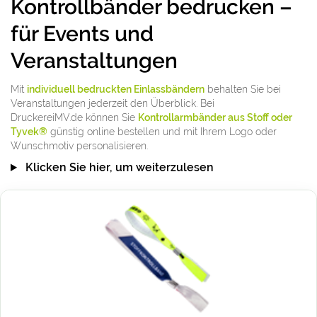
Kontrollbänder bedrucken –
für Events und
Veranstaltungen
Mit
individuell bedruckten Einlassbändern
behalten Sie bei
Veranstaltungen jederzeit den Überblick. Bei
DruckereiMV.de können Sie
Kontrollarmbänder aus Stoff oder
Tyvek®
günstig online bestellen und mit Ihrem Logo oder
Wunschmotiv personalisieren.
Klicken Sie hier, um weiterzulesen