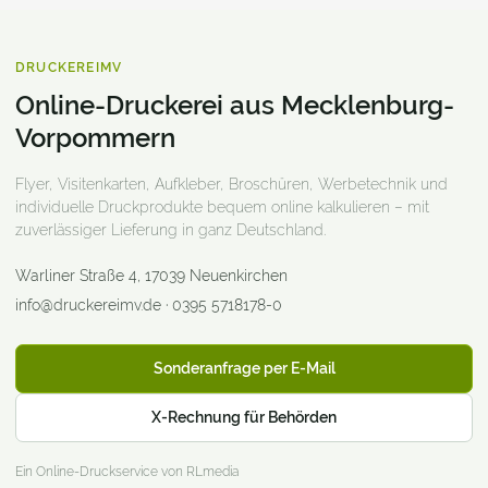
DRUCKEREIMV
Online-Druckerei aus Mecklenburg-
Vorpommern
Flyer, Visitenkarten, Aufkleber, Broschüren, Werbetechnik und
individuelle Druckprodukte bequem online kalkulieren – mit
zuverlässiger Lieferung in ganz Deutschland.
Warliner Straße 4
,
17039
Neuenkirchen
info@druckereimv.de
·
0395 5718178-0
Sonderanfrage per E-Mail
X-Rechnung für Behörden
Ein Online-Druckservice von RLmedia