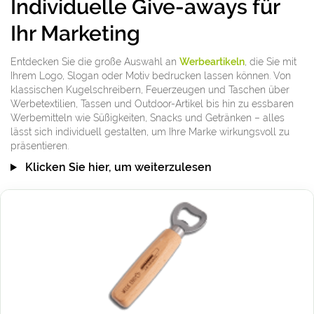
Individuelle Give-aways für
Ihr Marketing
Entdecken Sie die große Auswahl an
Werbeartikeln
, die Sie mit
Ihrem Logo, Slogan oder Motiv bedrucken lassen können. Von
klassischen Kugelschreibern, Feuerzeugen und Taschen über
Werbetextilien, Tassen und Outdoor-Artikel bis hin zu essbaren
Werbemitteln wie Süßigkeiten, Snacks und Getränken – alles
lässt sich individuell gestalten, um Ihre Marke wirkungsvoll zu
präsentieren.
Klicken Sie hier, um weiterzulesen