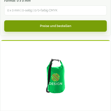
Format: 0 x 0 mm
0 x 0 mm | 0-seitig | 0/0-farbig CMYK
Preise und bestellen