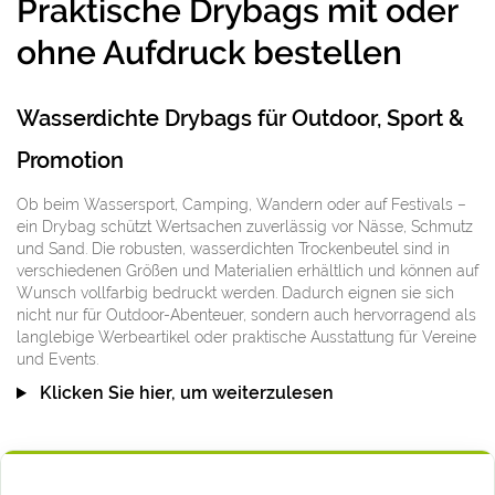
Praktische Drybags mit oder
ohne Aufdruck bestellen
Wasserdichte Drybags für Outdoor, Sport &
Promotion
Ob beim Wassersport, Camping, Wandern oder auf Festivals –
ein Drybag schützt Wertsachen zuverlässig vor Nässe, Schmutz
und Sand. Die robusten, wasserdichten Trockenbeutel sind in
verschiedenen Größen und Materialien erhältlich und können auf
Wunsch vollfarbig bedruckt werden. Dadurch eignen sie sich
nicht nur für Outdoor-Abenteuer, sondern auch hervorragend als
langlebige Werbeartikel oder praktische Ausstattung für Vereine
und Events.
Klicken Sie hier, um weiterzulesen