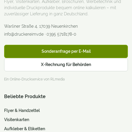
Flyer, Visitenkarten, Aufkleber, Broschüren, Werbetechnik und
individuelle Druckprodukte bequem online kalkulieren – mit
zuverlässiger Lieferung in ganz Deutschland.
Warliner Straße 4
,
17039
Neuenkirchen
info@druckereimv.de
·
0395 5718178-0
Sonderanfrage per E-Mail
X-Rechnung für Behörden
Ein Online-Druckservice von RLmedia
Beliebte Produkte
Flyer & Handzettel
Visitenkarten
Aufkleber & Etiketten