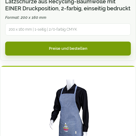
Latzschürze aus Recycling-Baumwolle mit
EINER Druckposition, 2-farbig, einseitig bedruckt
Format: 200 x 160 mm
200 x 160 mm | 1-seitig | 2/0-farbig CMYK
Preise und bestellen