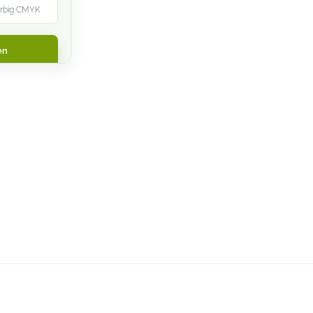
farbig CMYK
en