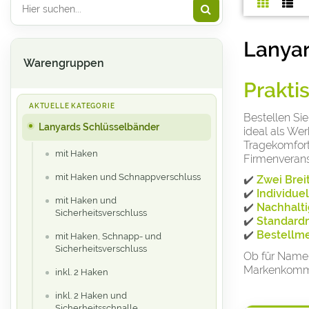
Lanyar
Warengruppen
Prakti
Bestellen Si
Lanyards Schlüsselbänder
ideal als We
Tragekomfort
mit Haken
Firmenverans
mit Haken und Schnappverschluss
✔️
Zwei Brei
✔️
Individue
mit Haken und
✔️
Nachhalti
Sicherheitsverschluss
✔️
Standardm
✔️
Bestellm
mit Haken, Schnapp- und
Sicherheitsverschluss
Ob für Namen
Markenkommun
inkl. 2 Haken
inkl. 2 Haken und
Sicherheitsschnalle