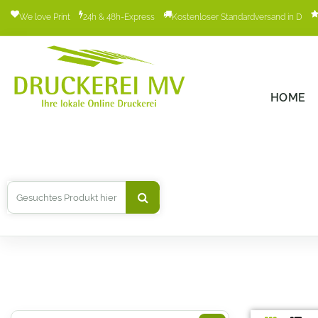
We love Print
24h & 48h-Express
Kostenloser Standardversand in D
HOME