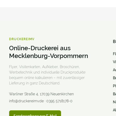
Briefumschläge
Broschüren / Kataloge
Buttons
DRUCKEREIMV
Bücher (Hard- und Softcover)
B
Online-Druckerei aus
CAD / Bauzeichnungen
F
Mecklenburg-Vorpommern
Caps
V
Flyer, Visitenkarten, Aufkleber, Broschüren,
A
Couponbögen
Werbetechnik und individuelle Druckprodukte
bequem online kalkulieren – mit zuverlässiger
B
Digitaldruck- Klebefolien
Lieferung in ganz Deutschland.
P
Duftlack Veredelung
Warliner Straße 4
,
17039
Neuenkirchen
B
info@druckereimv.de
·
0395 5718178-0
N
Durchschreibesätze
A
Einladungskarten