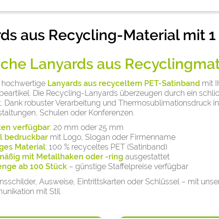
ds aus Recycling-Material mit 
sche Lanyards aus Recyclingmat
e hochwertige
Lanyards aus recyceltem PET-Satinband
mit I
rbeartikel. Die Recycling-Lanyards überzeugen durch ein sch
. Dank robuster Verarbeitung und Thermosublimationsdruck in 
taltungen, Schulen oder Konferenzen.
ten verfügbar
: 20 mm oder 25 mm
ll bedruckbar
mit Logo, Slogan oder Firmenname
ges Material
: 100 % recyceltes PET (Satinband)
äßig mit Metallhaken oder -ring
ausgestattet
enge ab 100 Stück
– günstige Staffelpreise verfügbar
sschilder, Ausweise, Eintrittskarten oder Schlüssel – mit un
ikation mit Stil.