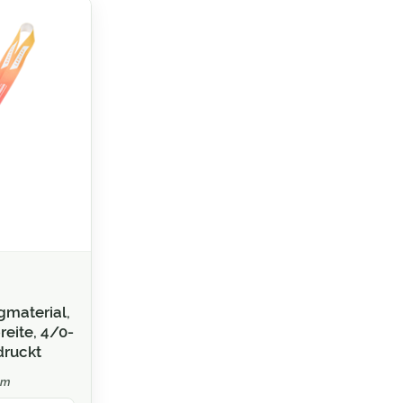
gmaterial,
eite, 4/0-
druckt
mm