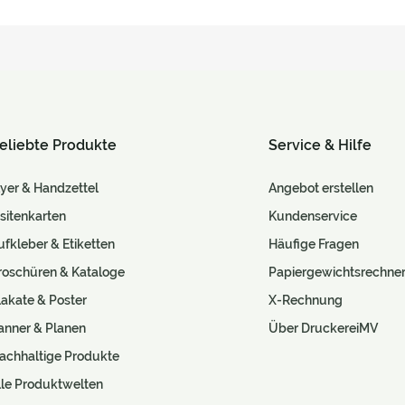
eliebte Produkte
Service & Hilfe
lyer & Handzettel
Angebot erstellen
isitenkarten
Kundenservice
ufkleber & Etiketten
Häufige Fragen
roschüren & Kataloge
Papiergewichtsrechne
lakate & Poster
X-Rechnung
anner & Planen
Über DruckereiMV
achhaltige Produkte
lle Produktwelten