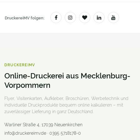
DruckereiMV folgen:
DRUCKEREIMV
Online-Druckerei aus Mecklenburg-
Vorpommern
Flyer, Visitenkarten, Aufkleber, Broschüren, Werbetechnik und
individuelle Druckprodukte bequem online kalkulieren – mit
zuverlässiger Lieferung in ganz Deutschland.
Warliner Straße 4
,
17039
Neuenkirchen
info@druckereimv.de
·
0395 5718178-0