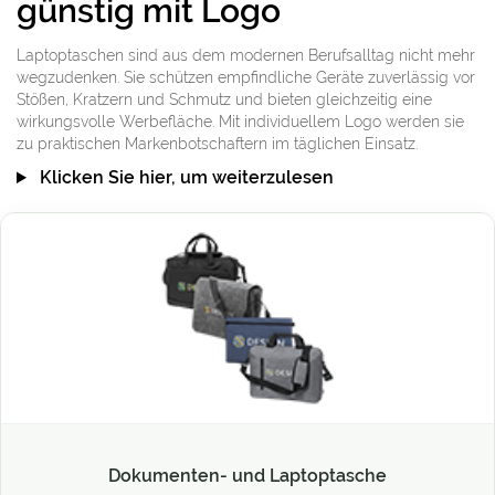
günstig mit Logo
Laptoptaschen sind aus dem modernen Berufsalltag nicht mehr
wegzudenken. Sie schützen empfindliche Geräte zuverlässig vor
Stößen, Kratzern und Schmutz und bieten gleichzeitig eine
wirkungsvolle Werbefläche. Mit individuellem Logo werden sie
zu praktischen Markenbotschaftern im täglichen Einsatz.
Klicken Sie hier, um weiterzulesen
Dokumenten- und Laptoptasche