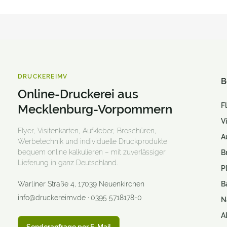
Fahnen & Hissflaggen
Faltblätter und Folder
Figurenaufsteller
Fine Art Print
DRUCKEREIMV
B
Flaschen
Online-Druckerei aus
F
Mecklenburg-Vorpommern
Flaschenanhänger
V
Flyer und Handzettel
Flyer, Visitenkarten, Aufkleber, Broschüren,
A
Werbetechnik und individuelle Druckprodukte
Fotogeschenke
bequem online kalkulieren – mit zuverlässiger
B
Lieferung in ganz Deutschland.
Fotoleinwand / Keilrahmen
P
Warliner Straße 4
,
17039
Neuenkirchen
B
Fototeppiche
info@druckereimv.de
·
0395 5718178-0
N
Fußmatten
A