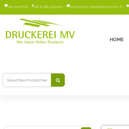
We love Print
24h & 48h-Express
Kostenloser Standardversand in D
HOME