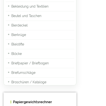
Bekleidung und Textilien
Beutel und Taschen
Bierdeckel
Bierkrüge
Bleistifte
Blöcke
Briefpapier / Briefbogen
Briefumschläge
Broschüren / Kataloge
Buttons
Bücher (Hard- und Softcover)
Papiergewichtsrechner