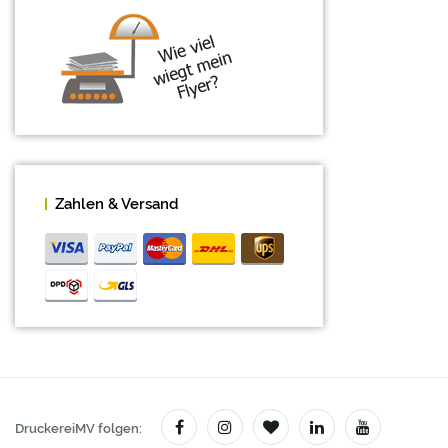
CAD / Bauzeichnungen
Caps
Couponbögen
Digitaldruck- Klebefolien
Duftlack Veredelung
Zahlen & Versand
Durchschreibesätze
Einladungskarten
Einlassbänder
Eintrittskarten
Etiketten & Sticker
Eventbedarf
DruckereiMV folgen: