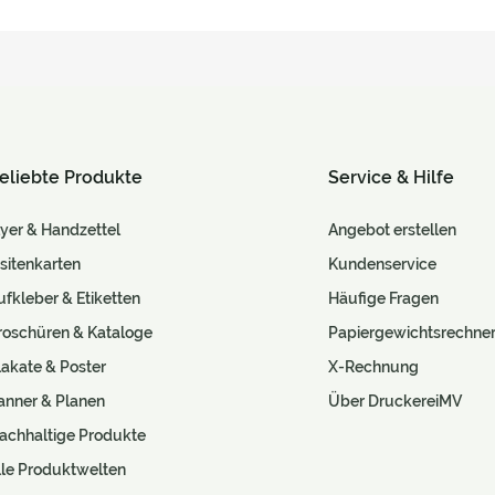
eliebte Produkte
Service & Hilfe
lyer & Handzettel
Angebot erstellen
isitenkarten
Kundenservice
ufkleber & Etiketten
Häufige Fragen
roschüren & Kataloge
Papiergewichtsrechne
lakate & Poster
X-Rechnung
anner & Planen
Über DruckereiMV
achhaltige Produkte
lle Produktwelten