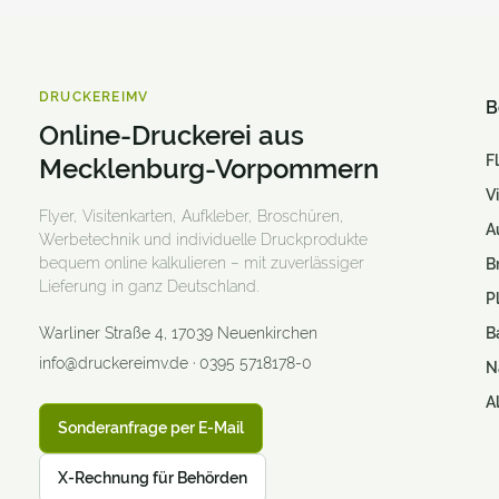
Caps
Couponbögen
DRUCKEREIMV
B
Digitaldruck- Klebefolien
Online-Druckerei aus
Duftlack Veredelung
F
Mecklenburg-Vorpommern
V
Durchschreibesätze
Flyer, Visitenkarten, Aufkleber, Broschüren,
A
Werbetechnik und individuelle Druckprodukte
Einladungskarten
bequem online kalkulieren – mit zuverlässiger
B
Lieferung in ganz Deutschland.
Einlassbänder
P
Warliner Straße 4
,
17039
Neuenkirchen
B
Eintrittskarten
info@druckereimv.de
·
0395 5718178-0
N
Etiketten & Sticker
A
Eventbedarf
Sonderanfrage per E-Mail
Fahnen & Hissflaggen
X-Rechnung für Behörden