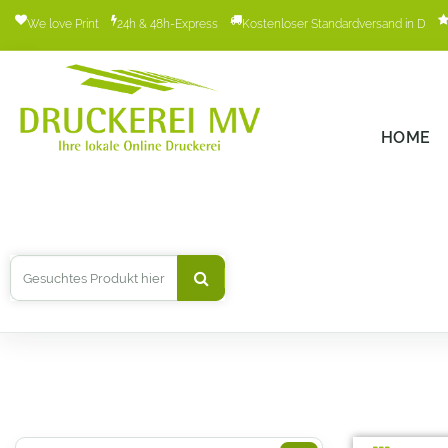
We love Print
24h & 48h-Express
Kostenloser Standardversand in D
HOME