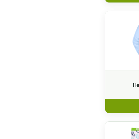
Hotelslipper
Sandalen und Schlappen
Haushalt & Dekoration
Online Designer
Neue Produkte
Printklassiker
He
Themenwelten
Adventskalender
Aufkleber & Etiketten
Banner / Planen
Beachflags