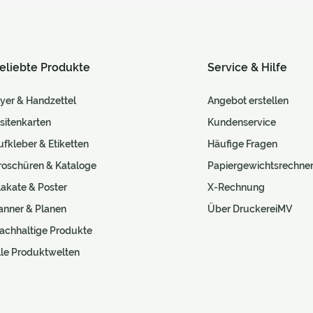
eliebte Produkte
Service & Hilfe
lyer & Handzettel
Angebot erstellen
isitenkarten
Kundenservice
ufkleber & Etiketten
Häufige Fragen
roschüren & Kataloge
Papiergewichtsrechne
lakate & Poster
X-Rechnung
anner & Planen
Über DruckereiMV
achhaltige Produkte
lle Produktwelten