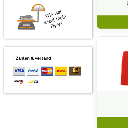
Kleidung Hotel und Gastonomie
Bekleidung nach Marke
Foto-Textilien
Patches Aufnäher
Transfers für Textil
T-Shirts
Zahlen & Versand
Mützen & Hüte
Handtücher bestickt & bedruckt
Warnschutzponchos
Warnwesten
Schuhe
Sonnenhüte & Partyhüte
Fleecedecken
Schürzen