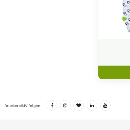
Beutel und Taschen
Bierdeckel
Bierkrüge
Bleistifte
Blöcke
Briefpapier / Briefbogen
Briefumschläge
Broschüren / Kataloge
Buttons
DruckereiMV folgen:
Bücher (Hard- und Softcover)
CAD / Bauzeichnungen