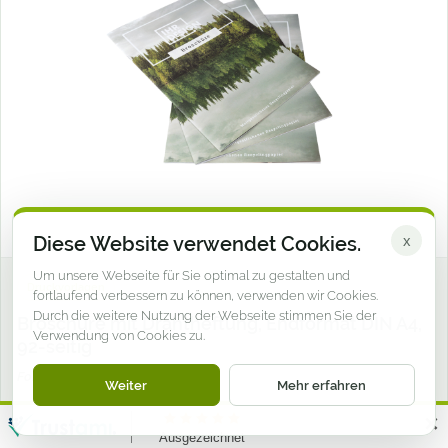
Diese Website verwendet Cookies.
x
Um unsere Webseite für Sie optimal zu gestalten und
Druckvorlagen
fortlaufend verbessern zu können, verwenden wir Cookies.
Durch die weitere Nutzung der Webseite stimmen Sie der
Broschüre mit Drahtheftung, Endformat DIN A4,
Verwendung von Cookies zu.
92-seitig
Format: 210 x 297 mm
Weiter
Mehr erfahren
210 x 297 mm | 92-seitig | 4/4-farbig CMYK
✕