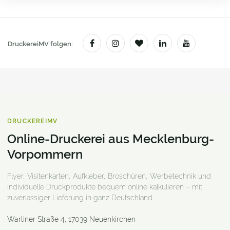
DruckereiMV folgen:
DRUCKEREIMV
Online-Druckerei aus Mecklenburg-
Vorpommern
Flyer, Visitenkarten, Aufkleber, Broschüren, Werbetechnik und
individuelle Druckprodukte bequem online kalkulieren – mit
zuverlässiger Lieferung in ganz Deutschland.
Warliner Straße 4
,
17039
Neuenkirchen