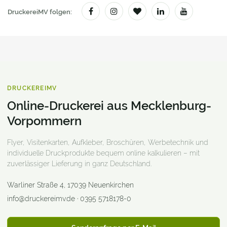
DruckereiMV folgen:
DRUCKEREIMV
Online-Druckerei aus Mecklenburg-
Vorpommern
Flyer, Visitenkarten, Aufkleber, Broschüren, Werbetechnik und
individuelle Druckprodukte bequem online kalkulieren – mit
zuverlässiger Lieferung in ganz Deutschland.
Warliner Straße 4
,
17039
Neuenkirchen
info@druckereimv.de
·
0395 5718178-0