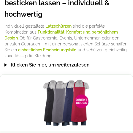
besticken lassen – individuell &
hochwertig
Individuell gestaltete
Latzschürzen
sind die perfekte
Kombination aus
Funktionalität, Komfort und persönlichem
Design
. Ob für Gastronomie, Events, Unternehmen oder den
privaten Gebrauch – mit einer personalisierten Schürze schaffen
Sie ein
einheitliches Erscheinungsbild
und schützen gleichzeitig
zuverlässig die Kleidung.
Klicken Sie hier, um weiterzulesen