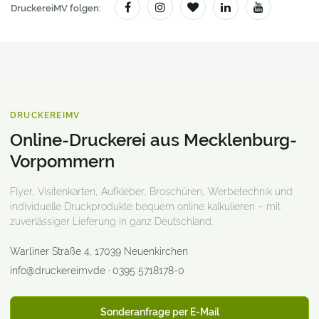
DruckereiMV folgen:
DRUCKEREIMV
Online-Druckerei aus Mecklenburg-
Vorpommern
Flyer, Visitenkarten, Aufkleber, Broschüren, Werbetechnik und
individuelle Druckprodukte bequem online kalkulieren – mit
zuverlässiger Lieferung in ganz Deutschland.
Warliner Straße 4
,
17039
Neuenkirchen
info@druckereimv.de
·
0395 5718178-0
Sonderanfrage per E-Mail