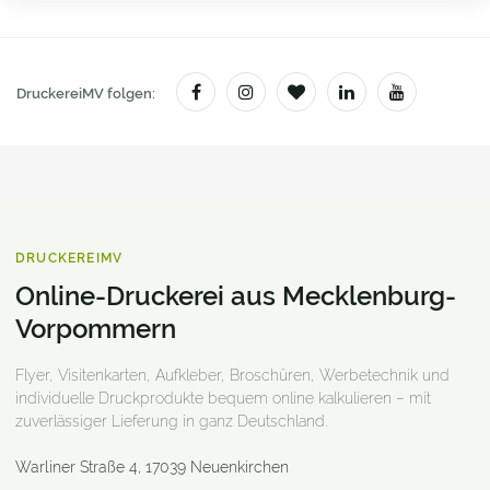
DruckereiMV folgen:
DRUCKEREIMV
Online-Druckerei aus Mecklenburg-
Vorpommern
Flyer, Visitenkarten, Aufkleber, Broschüren, Werbetechnik und
individuelle Druckprodukte bequem online kalkulieren – mit
zuverlässiger Lieferung in ganz Deutschland.
Warliner Straße 4
,
17039
Neuenkirchen